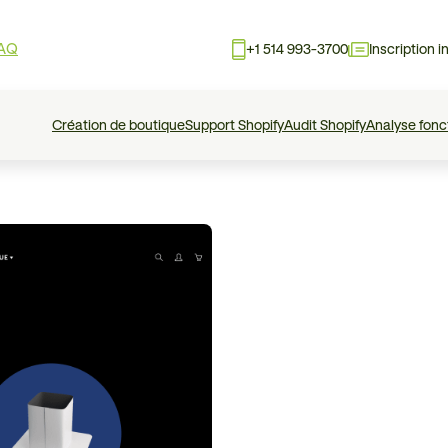
AQ
+1 514 993-3700
Inscription i
Création de boutique
Support Shopify
Audit Shopify
Analyse fonc