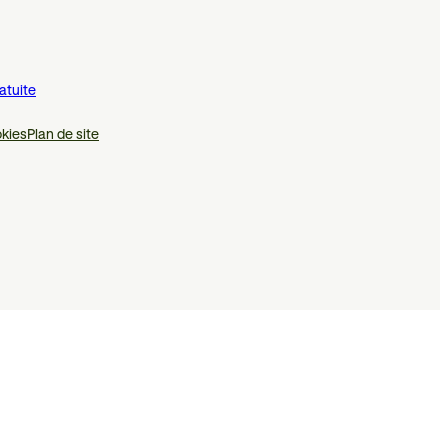
atuite
kies
Plan de site