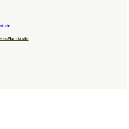
atuite
kies
Plan de site