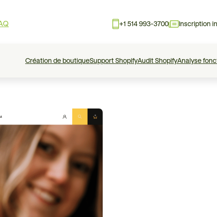
AQ
+1 514 993-3700
Inscription i
Création de boutique
Support Shopify
Audit Shopify
Analyse fonc