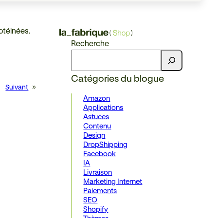
rotéinées.
Recherche
Catégories du blogue
Suivant
»
Amazon
Applications
Astuces
Contenu
Design
DropShipping
Facebook
IA
Livraison
Marketing Internet
Paiements
SEO
Shopify