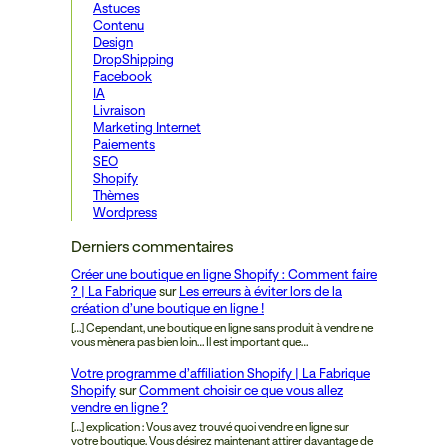
Astuces
Contenu
Design
DropShipping
Facebook
IA
Livraison
Marketing Internet
Paiements
SEO
Shopify
Thèmes
Wordpress
Derniers commentaires
Créer une boutique en ligne Shopify : Comment faire
? | La Fabrique
sur
Les erreurs à éviter lors de la
création d’une boutique en ligne !
[…] Cependant, une boutique en ligne sans produit à vendre ne
vous mènera pas bien loin… Il est important que…
Votre programme d’affiliation Shopify | La Fabrique
Shopify
sur
Comment choisir ce que vous allez
vendre en ligne ?
[…] explication : Vous avez trouvé quoi vendre en ligne sur
votre boutique. Vous désirez maintenant attirer davantage de