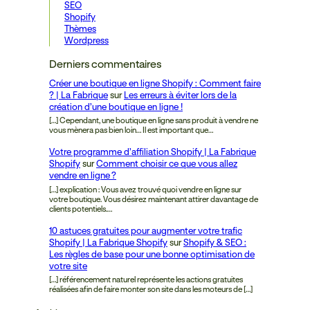
SEO
Shopify
Thèmes
Wordpress
Derniers commentaires
Créer une boutique en ligne Shopify : Comment faire
? | La Fabrique
sur
Les erreurs à éviter lors de la
création d’une boutique en ligne !
[…] Cependant, une boutique en ligne sans produit à vendre ne
vous mènera pas bien loin… Il est important que…
Votre programme d’affiliation Shopify | La Fabrique
Shopify
sur
Comment choisir ce que vous allez
vendre en ligne ?
[…] explication : Vous avez trouvé quoi vendre en ligne sur
votre boutique. Vous désirez maintenant attirer davantage de
clients potentiels.…
10 astuces gratuites pour augmenter votre trafic
Shopify | La Fabrique Shopify
sur
Shopify & SEO :
Les règles de base pour une bonne optimisation de
votre site
[…] référencement naturel représente les actions gratuites
réalisées afin de faire monter son site dans les moteurs de […]