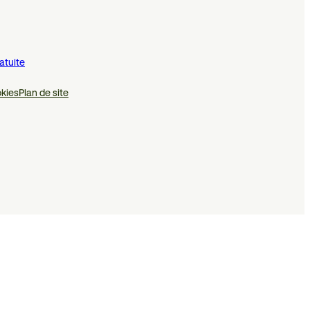
atuite
kies
Plan de site