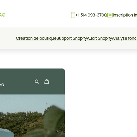
AQ
+1 514 993-3700
Inscription i
Création de boutique
Support Shopify
Audit Shopify
Analyse fonc