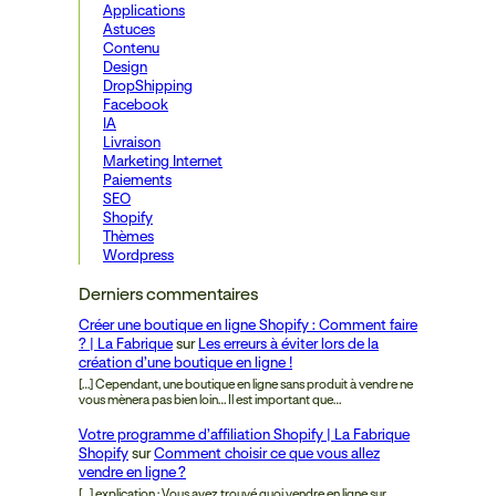
Applications
Astuces
Contenu
Design
DropShipping
Facebook
IA
Livraison
Marketing Internet
Paiements
SEO
Shopify
Thèmes
Wordpress
Derniers commentaires
Créer une boutique en ligne Shopify : Comment faire
? | La Fabrique
sur
Les erreurs à éviter lors de la
création d’une boutique en ligne !
[…] Cependant, une boutique en ligne sans produit à vendre ne
vous mènera pas bien loin… Il est important que…
Votre programme d’affiliation Shopify | La Fabrique
Shopify
sur
Comment choisir ce que vous allez
vendre en ligne ?
[…] explication : Vous avez trouvé quoi vendre en ligne sur