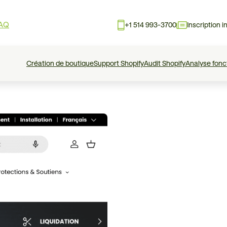
AQ
+1 514 993-3700
Inscription i
Création de boutique
Support Shopify
Audit Shopify
Analyse fonc