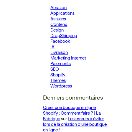
Amazon
Applications
Astuces
Contenu
Design
DropShipping
Facebook
IA
Livraison
Marketing Internet
Paiements
SEO
Shopify
Thèmes
Wordpress
Derniers commentaires
Créer une boutique en ligne
Shopify : Comment faire ? | La
Fabrique
sur
Les erreurs à éviter
lors de la création d’une boutique
en ligne !