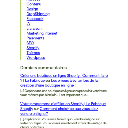
Contenu
Design
DropShipping
Facebook
IA
Livraison
Marketing Internet
Paiements
SEO
Shopify
Thèmes
Wordpress
Derniers commentaires
Créer une boutique en ligne Shopify : Comment faire
? | La Fabrique
sur
Les erreurs à éviter lors de la
création d’une boutique en ligne !
[…] Cependant, une boutique en ligne sans produit à vendre ne
vous mènera pas bien loin… Il est important que…
Votre programme d’affiliation Shopify | La Fabrique
Shopify
sur
Comment choisir ce que vous allez
vendre en ligne ?
[…] explication : Vous avez trouvé quoi vendre en ligne sur
votre boutique. Vous désirez maintenant attirer davantage de
clients potentiels.…