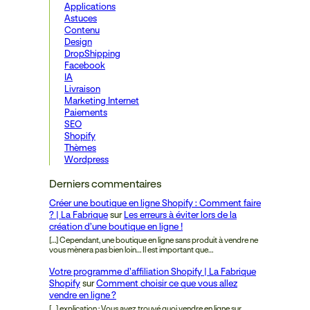
Applications
Astuces
Contenu
Design
DropShipping
Facebook
IA
Livraison
Marketing Internet
Paiements
SEO
Shopify
Thèmes
Wordpress
Derniers commentaires
Créer une boutique en ligne Shopify : Comment faire
? | La Fabrique
sur
Les erreurs à éviter lors de la
création d’une boutique en ligne !
[…] Cependant, une boutique en ligne sans produit à vendre ne
vous mènera pas bien loin… Il est important que…
Votre programme d’affiliation Shopify | La Fabrique
Shopify
sur
Comment choisir ce que vous allez
vendre en ligne ?
[…] explication : Vous avez trouvé quoi vendre en ligne sur