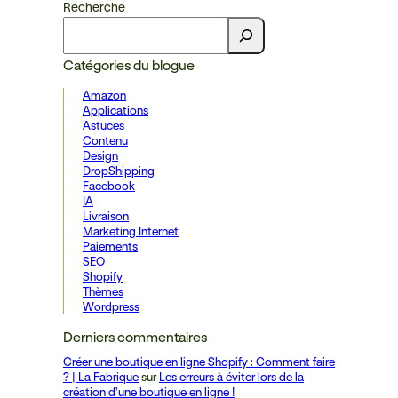
Recherche
Catégories du blogue
Amazon
Applications
Astuces
Contenu
Design
DropShipping
Facebook
IA
Livraison
Marketing Internet
Paiements
SEO
Shopify
Thèmes
Wordpress
Derniers commentaires
Créer une boutique en ligne Shopify : Comment faire
? | La Fabrique
sur
Les erreurs à éviter lors de la
création d’une boutique en ligne !