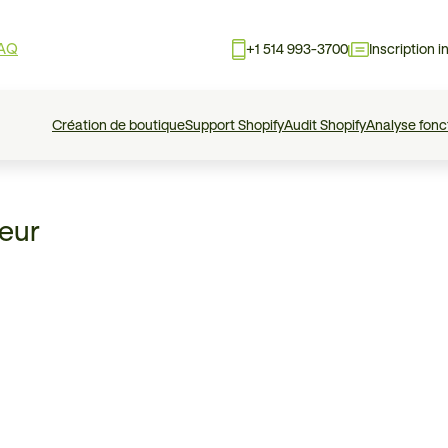
AQ
+1 514 993-3700
Inscription i
Création de boutique
Support Shopify
Audit Shopify
Analyse fonc
eur