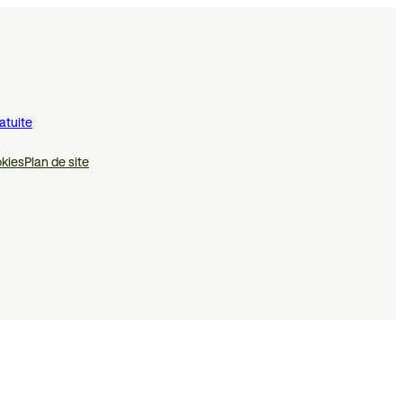
atuite
kies
Plan de site